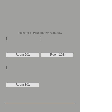
Room Type - Panacea Twin /Sea View
Room 201
Room 203
Room 301