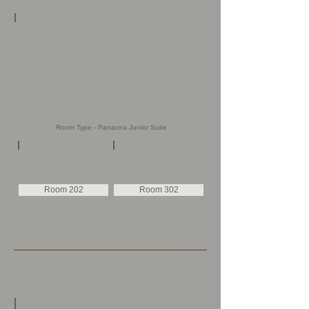
Room Type - Panacea Junior Suite
Room 202
Room 302