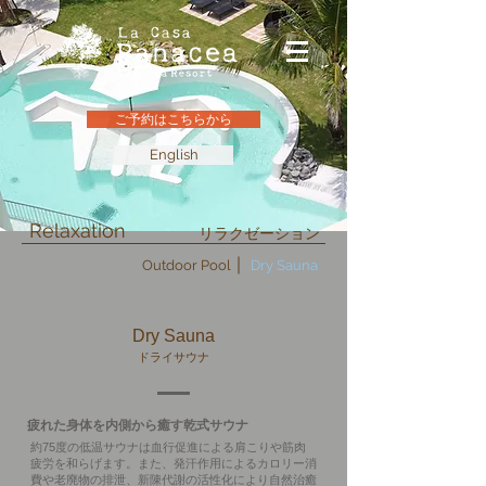
ご予約はこちらから
English
Relaxation
リラクゼーション
Outdoor Pool
Dry Sauna
Dry Sauna
ドライサウナ
疲れた身体を内側から癒す乾式サウナ
約75度の低温サウナは血行促進による肩こりや筋肉
疲労を
和らげ
ます。また、発汗作用によるカロリー消
費や老廃物の排泄、新陳
代謝の活性化により自然治癒